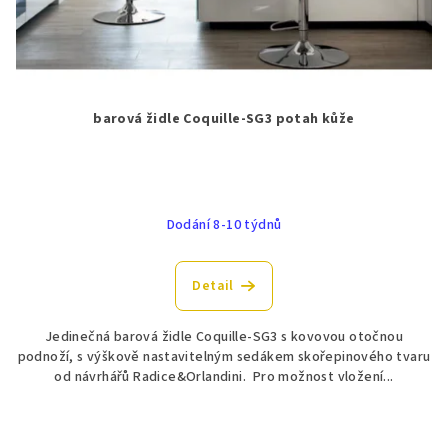
barová židle Coquille-SG3 potah kůže
Dodání 8-10 týdnů
Detail
Jedinečná barová židle Coquille-SG3 s kovovou otočnou
podnoží, s výškově nastavitelným sedákem skořepinového tvaru
od návrhářů Radice&Orlandini. Pro možnost vložení...