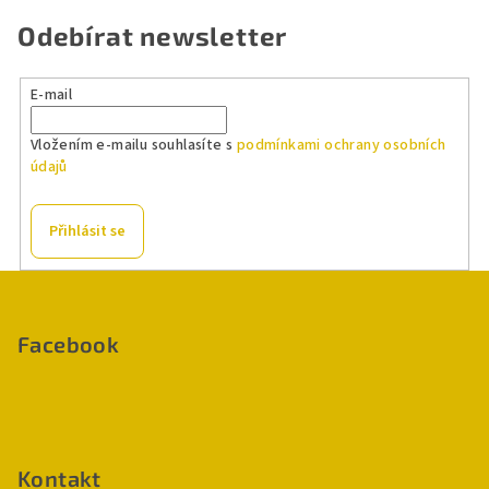
Odebírat newsletter
E-mail
Vložením e-mailu souhlasíte s
podmínkami ochrany osobních
údajů
Přihlásit se
Z
á
p
Facebook
a
t
í
Kontakt