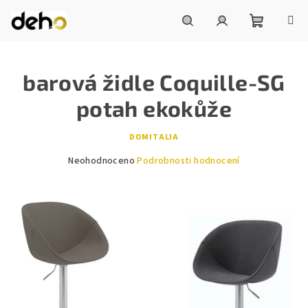
Přejít
na
obsah
Nákupní
Hledat
Přihlášení
barová židle Coquille-SG
košík
potah ekokůže
DOMITALIA
Průměrné
Neohodnoceno
Podrobnosti hodnocení
hodnocení
produktu
je
0,0
z
5
hvězdiček.