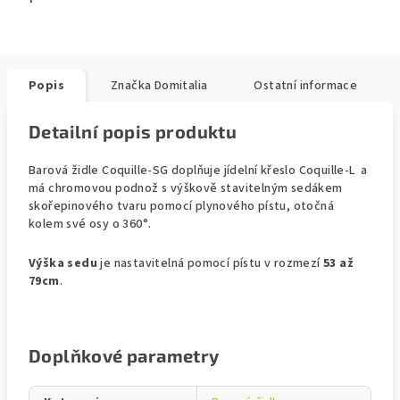
Popis
Značka
Domitalia
Ostatní informace
Detailní popis produktu
Barová židle Coquille-SG doplňuje jídelní křeslo Coquille-L a
má chromovou podnož s výškově stavitelným sedákem
skořepinového tvaru pomocí plynového pístu, otočná
kolem své osy o 360°.
Výška sedu
je nastavitelná pomocí pístu v rozmezí
53 až
79cm
.
Doplňkové parametry