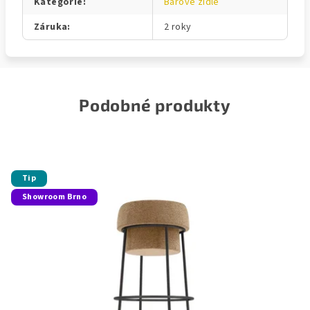
Kategorie
:
Barové židle
Záruka
:
2 roky
Podobné produkty
Tip
Showroom Brno