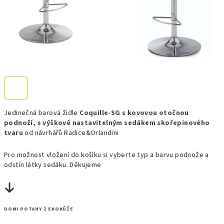
Jedinečná barová židle
Coquille-SG s kovovou otočnou
podnoží, s výškově nastavitelným sedákem skořepinového
tvaru
od návrhářů Radice&Orlandini
Pro možnost vložení do košíku si vyberte typ a barvu podnože a
odstín látky sedáku. Děkujeme
DOMI POTAHY Z EKOKŮŽE