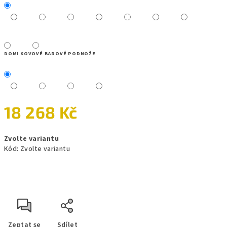
DOMI KOVOVÉ BAROVÉ PODNOŽE
18 268 Kč
Měrná
Zvolte variantu
cena:
Kód:
Zvolte variantu
Zeptat se
Sdílet