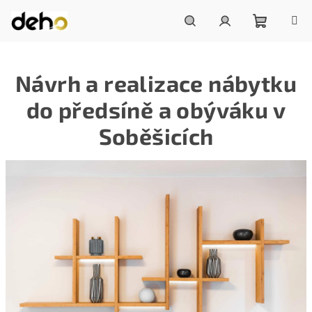
Přejít
na
obsah
Nákupní
Hledat
Přihlášení
Návrh a realizace nábytku
košík
do předsíně a obýváku v
Soběšicích