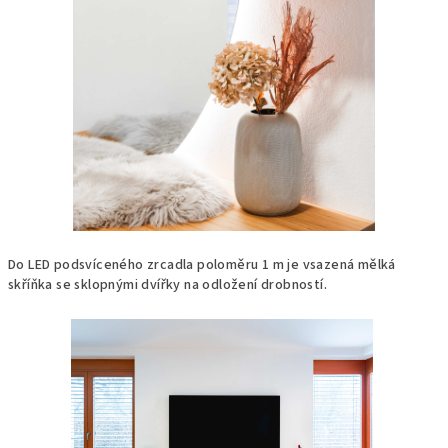
Do LED podsvíceného zrcadla poloměru 1 m je vsazená mělká
skříňka se sklopnými dvířky na odložení drobností.