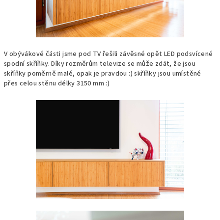
V obývákové části jsme pod TV řešili závěsné opět LED podsvícené
spodní skříňky. Díky rozměrům televize se může zdát, že jsou
skříňky poměrně malé, opak je pravdou :) skříňky jsou umístěné
přes celou stěnu délky 3150 mm :)