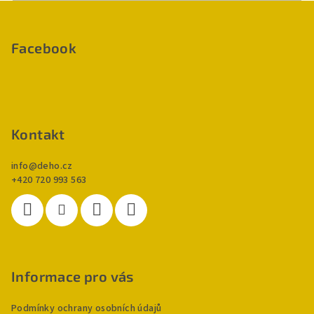
Z
á
p
Facebook
a
t
í
Kontakt
info
@
deho.cz
+420 720 993 563
Informace pro vás
Podmínky ochrany osobních údajů