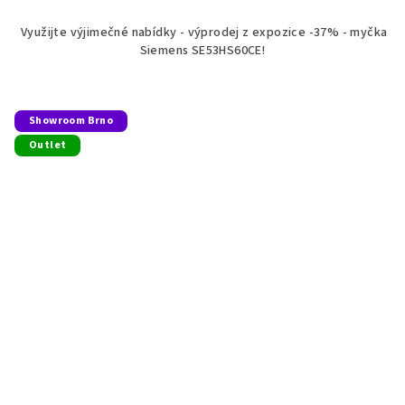
Využijte výjimečné nabídky - výprodej z expozice -37% - myčka
Siemens SE53HS60CE!
Showroom Brno
Outlet