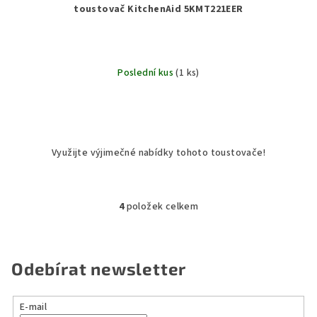
toustovač KitchenAid 5KMT221EER
Poslední kus
(1 ks)
Využijte výjimečné nabídky tohoto toustovače!
4
položek celkem
O
v
l
á
Odebírat newsletter
d
a
E-mail
c