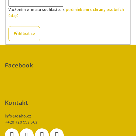
í
Vložením e-mailu souhlasíte s
podmínkami ochrany osobních
p
údajů
r
v
k
Přihlásit se
y
v
Z
ý
á
p
p
Facebook
i
a
s
u
t
í
Kontakt
info
@
deho.cz
+420 720 993 563