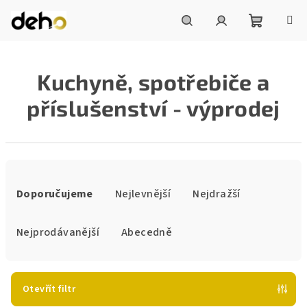
Přejít
na
obsah
Nákupní
Hledat
Přihlášení
Kuchyně, spotřebiče a
košík
příslušenství - výprodej
Ř
a
Doporučujeme
Nejlevnější
Nejdražší
z
e
Nejprodávanější
Abecedně
n
í
p
Otevřít filtr