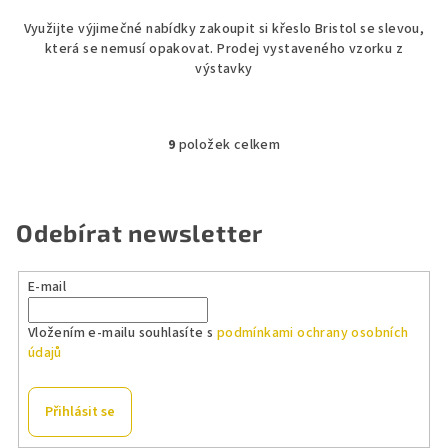
Využijte výjimečné nabídky zakoupit si křeslo Bristol se slevou,
která se nemusí opakovat. Prodej vystaveného vzorku z
výstavky
9
položek celkem
O
v
l
á
Odebírat newsletter
d
a
E-mail
c
í
Vložením e-mailu souhlasíte s
podmínkami ochrany osobních
p
údajů
r
v
k
Přihlásit se
y