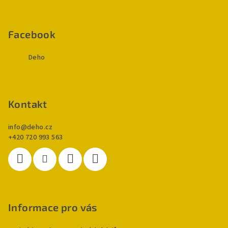
v
Z
ý
á
p
p
Facebook
i
a
s
Deho
u
t
í
Kontakt
info
@
deho.cz
+420 720 993 563
Informace pro vás