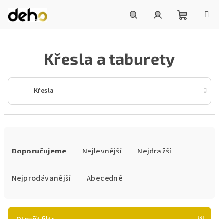
Přejít
na
obsah
Nákupní
Hledat
Přihlášení
Křesla a taburety
košík
Křesla
Ř
a
Doporučujeme
Nejlevnější
Nejdražší
z
e
Nejprodávanější
Abecedně
n
í
p