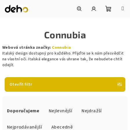
Přejít
na
obsah
Nákupní
Hledat
Přihlášení
Connubia
košík
Webová stránka značky:
Connubia
Italský design dostupný pro každého. Přijďte se k nám přesvědčit
na vlastní oči. Italská elegance vás uhrane tak, že nebudete chtít
odejít.
Otevřít filtr
Ř
a
Doporučujeme
Nejlevnější
Nejdražší
z
e
Nejprodávanější
Abecedně