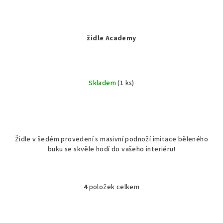
židle Academy
Skladem
(1 ks)
Židle v šedém provedení s masivní podnoží imitace běleného
buku se skvěle hodí do vašeho interiéru!
4
položek celkem
O
v
l