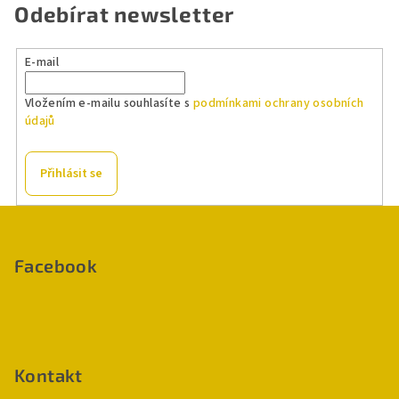
á
Odebírat newsletter
d
a
E-mail
c
í
Vložením e-mailu souhlasíte s
podmínkami ochrany osobních
p
údajů
r
v
k
Přihlásit se
y
v
Z
ý
á
p
p
Facebook
i
a
s
u
t
í
Kontakt