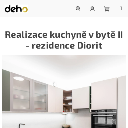
Přejít
na
obsah
Nákupní
Hledat
Přihlášení
Realizace kuchyně v bytě II
košík
- rezidence Diorit