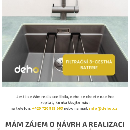
Jestli se Vám realizace líbila, nebo se chcete na něco
zeptat,
kontaktujte nás:
na telefon:
+420 720 993 563
nebo na mail:
info@deho.cz
MÁM ZÁJEM O NÁVRH A REALIZACI