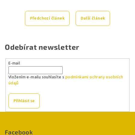
Předchozí článek
Další článek
Odebírat newsletter
E-mail
Vložením e-mailu souhlasíte s
podmínkami ochrany osobních
údajů
Přihlásit se
Z
á
p
Facebook