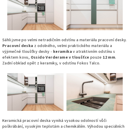
Sáhli jsme po velmi netradičním odstínu a materiálu pracovní desky.
Pracovní deska
z odolného, velmi praktického materiálu a
výjimečné tloušťky desky -
keramika
v atraktivním odstínu s
efektem kovu,
Ossido Verderame
v tloušťce
pouze
12 mm
.
Zadní obklad opět z keramiky, v odstínu Fokos Talco.
Keramická pracovní deska vyniká vysokou odolností vůči
poškrábání, vysokým teplotám a chemikáliím. Výhodou speciálních