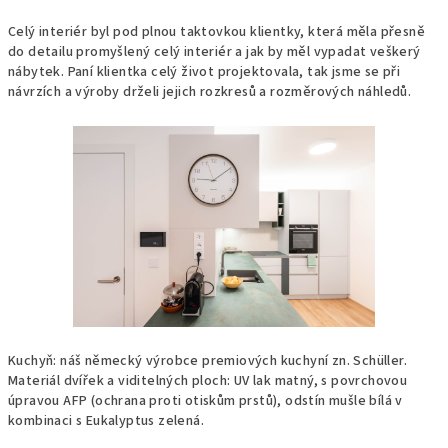
Celý interiér byl pod plnou taktovkou klientky, která měla přesně
do detailu promyšlený celý interiér a jak by měl vypadat veškerý
nábytek. Paní klientka celý život projektovala, tak jsme se při
návrzích a výroby drželi jejich rozkresů a rozměrových náhledů.
Kuchyň: náš německý výrobce premiových kuchyní zn. Schüller.
Materiál dvířek a viditelných ploch: UV lak matný, s povrchovou
úpravou AFP (ochrana proti otiskům prstů), odstín mušle bílá v
kombinaci s Eukalyptus zelená.