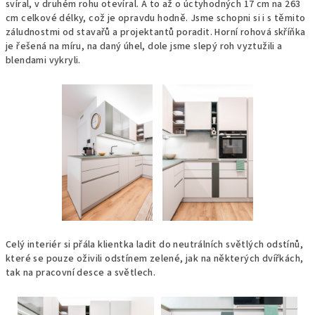
svíral, v druhém rohu otevíral. A to až o úctyhodných 17 cm na 263
cm celkové délky, což je opravdu hodně. Jsme schopni si i s těmito
záludnostmi od stavařů a projektantů poradit. Horní rohová skříňka
je řešená na míru, na daný úhel, dole jsme slepý roh vyztužili a
blendami vykryli.
Celý interiér si přála klientka ladit do neutrálních světlých odstínů,
které se pouze oživili odstínem zelené, jak na některých dvířkách,
tak na pracovní desce a světlech.