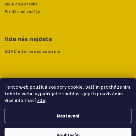
Moje objednávka
Prodávané značky
Kde nás najdete
SOHO interiérové centrum
Tento web používá soubory cookie. Dalším procházením
tohoto webu vyjadřujete souhlas s jejich používáním..
Více informací
zde
.
Nastavení
Copyright 2026
Deho
. Všechna práva vyhrazena.
Souhlasím