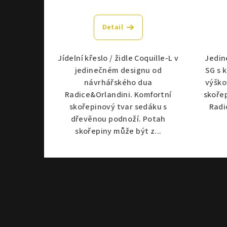
Detail
Jídelní křeslo / židle Coquille-L v
Jedin
jedinečném designu od
SG s 
návrhářského dua
výško
Radice&Orlandini. Komfortní
skoře
skořepinový tvar sedáku s
Radi
dřevěnou podnoží. Potah
skořepiny může být z...