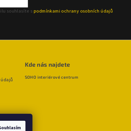
lu souhlasíte s
podmínkami ochrany osobních údajů
Kde nás najdete
SOHO interiérové centrum
 údajů
Souhlasím