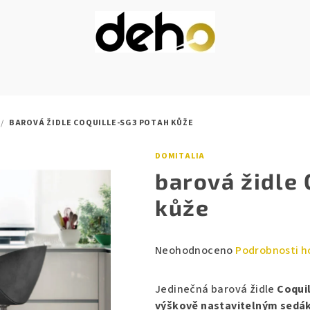
/
BAROVÁ ŽIDLE COQUILLE-SG3 POTAH KŮŽE
DOMITALIA
barová židle
kůže
Průměrné
Neohodnoceno
Podrobnosti h
hodnocení
produktu
Jedinečná barová židle
Coqui
je
výškově nastavitelným sed