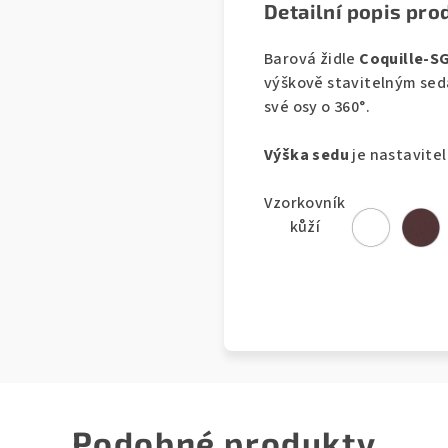
Detailní popis pro
Barová židle
Coquille-S
výškově stavitelným sed
své osy o 360°.
Výška sedu
je nastavite
Vzorkovník
kůží
Podobné produkty