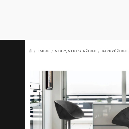
Přejít
na
obsah
/
ESHOP
/
STOLY, STOLKY A ŽIDLE
/
BAROVÉ ŽIDLE
DOMŮ