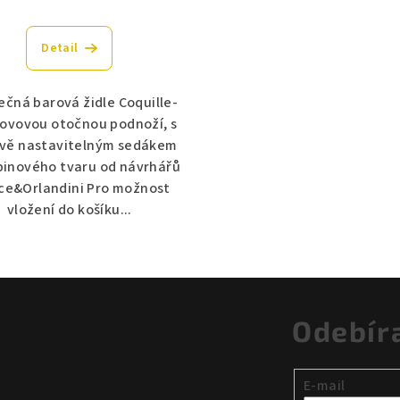
Detail
ečná barová židle Coquille-
kovovou otočnou podnoží, s
vě nastavitelným sedákem
pinového tvaru od návrhářů
ce&Orlandini Pro možnost
vložení do košíku...
Odebír
E-mail