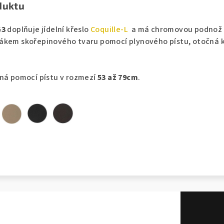
duktu
G3
doplňuje jídelní křeslo
Coquille-L
a má chromovou podnož 
ákem skořepinového tvaru pomocí plynového pístu, otočná 
lná pomocí pístu v rozmezí
53 až 79cm
.