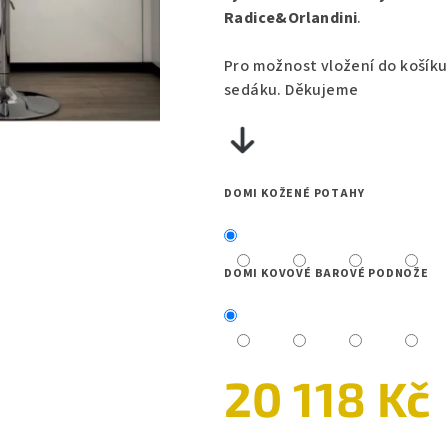
0,0
Radice&Orlandini
.
z
5
Pro možnost vložení do košíku
hvězdiček.
sedáku. Děkujeme
DOMI KOŽENÉ POTAHY
DOMI KOVOVÉ BAROVÉ PODNOŽE
20 118 Kč
Měrná