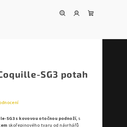
Hledat
Přihlášení
Nákupní
košík
 Coquille-SG3 potah
odnocení
lle-SG3
s
kovovou otočnou podnoží
, s
ákem
skořepinového tvaru od návrhářů