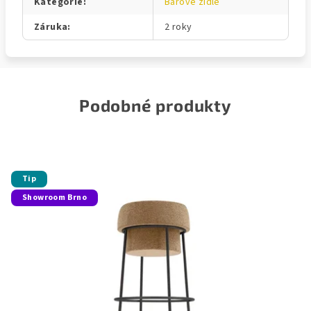
Kategorie
:
Barové židle
Záruka
:
2 roky
Podobné produkty
Tip
Showroom Brno