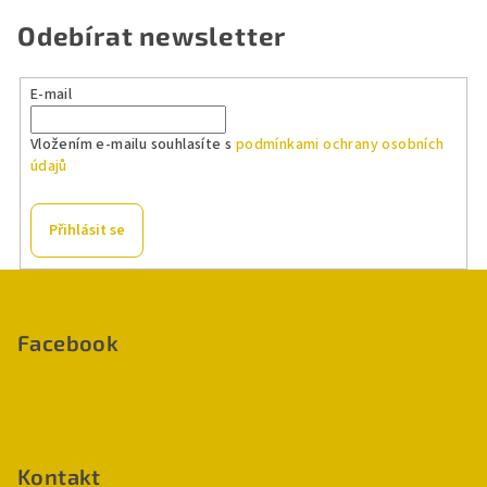
Odebírat newsletter
E-mail
Vložením e-mailu souhlasíte s
podmínkami ochrany osobních
údajů
Přihlásit se
Z
á
p
Facebook
a
t
í
Kontakt