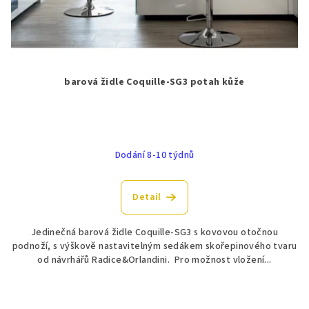
barová židle Coquille-SG3 potah kůže
Dodání 8-10 týdnů
Detail
Jedinečná barová židle Coquille-SG3 s kovovou otočnou
podnoží, s výškově nastavitelným sedákem skořepinového tvaru
od návrhářů Radice&Orlandini. Pro možnost vložení...