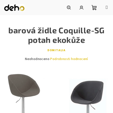
Přejít
na
obsah
Nákupní
Hledat
Přihlášení
barová židle Coquille-SG
košík
potah ekokůže
DOMITALIA
Průměrné
Neohodnoceno
Podrobnosti hodnocení
hodnocení
produktu
je
0,0
z
5
hvězdiček.