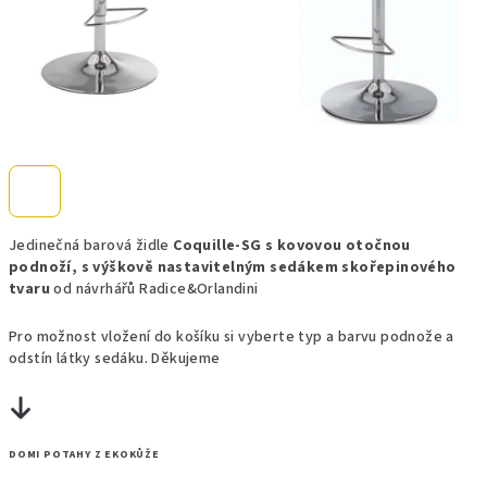
Jedinečná barová židle
Coquille-SG s kovovou otočnou
podnoží, s výškově nastavitelným sedákem skořepinového
tvaru
od návrhářů Radice&Orlandini
Pro možnost vložení do košíku si vyberte typ a barvu podnože a
odstín látky sedáku. Děkujeme
DOMI POTAHY Z EKOKŮŽE