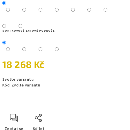
DOMI KOVOVÉ BAROVÉ PODNOŽE
18 268 Kč
Měrná
Zvolte variantu
cena:
Kód:
Zvolte variantu
Zeptat se
Sdílet