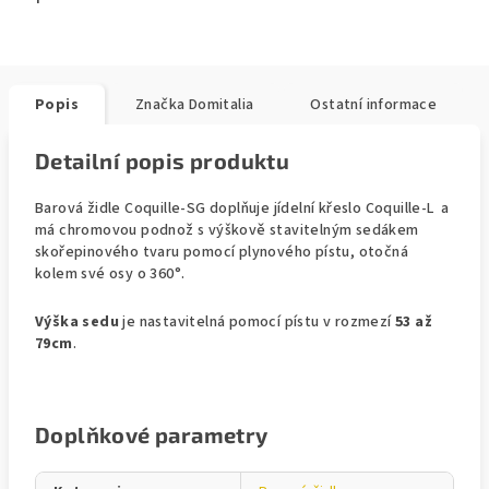
Popis
Značka
Domitalia
Ostatní informace
Detailní popis produktu
Barová židle Coquille-SG doplňuje jídelní křeslo Coquille-L a
má chromovou podnož s výškově stavitelným sedákem
skořepinového tvaru pomocí plynového pístu, otočná
kolem své osy o 360°.
Výška sedu
je nastavitelná pomocí pístu v rozmezí
53 až
79cm
.
Doplňkové parametry