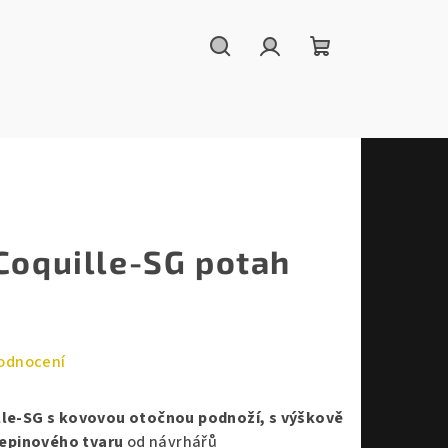
Hledat
Přihlášení
Nákupní
košík
Coquille-SG potah
odnocení
le-SG s kovovou otočnou podnoží, s výškově
epinového tvaru
od návrhářů