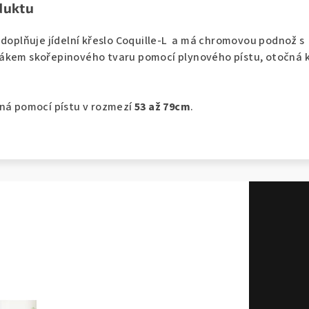
duktu
 doplňuje jídelní křeslo Coquille-L a má chromovou podnož s
ákem skořepinového tvaru pomocí plynového pístu, otočná 
lná pomocí pístu v rozmezí
53 až 79cm
.