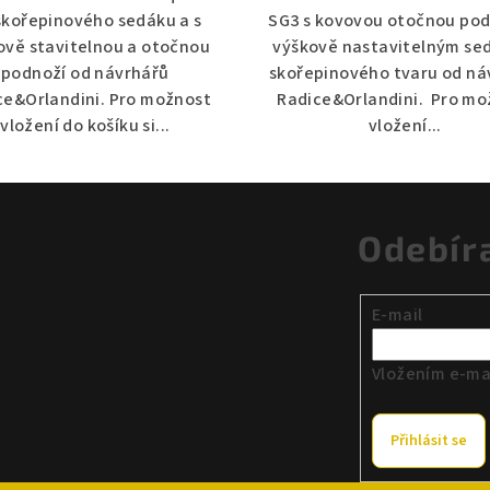
skořepinového sedáku a s
SG3 s kovovou otočnou pod
ově stavitelnou a otočnou
výškově nastavitelným s
podnoží od návrhářů
skořepinového tvaru od ná
ce&Orlandini. Pro možnost
Radice&Orlandini. Pro mo
vložení do košíku si...
vložení...
Odebír
E-mail
Vložením e-mai
Přihlásit se