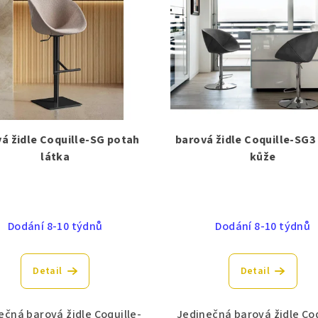
á židle Coquille-SG potah
barová židle Coquille-SG3
látka
kůže
Dodání 8-10 týdnů
Dodání 8-10 týdnů
Detail
Detail
ečná barová židle Coquille-
Jedinečná barová židle Coq