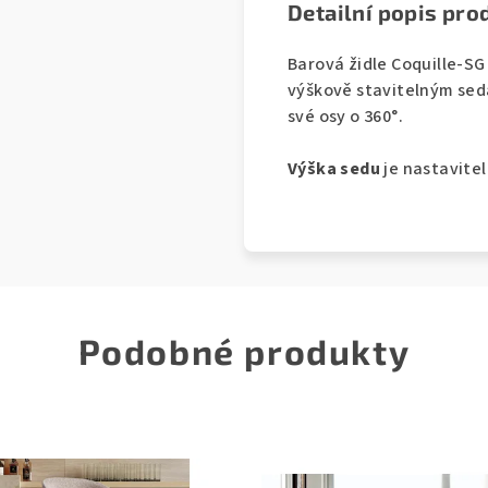
Detailní popis pro
Barová židle Coquille-SG
výškově stavitelným sed
své osy o 360°.
Výška sedu
je nastavite
Podobné produkty