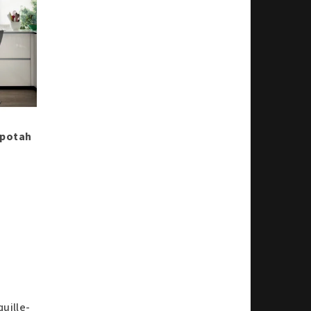
 potah
uille-