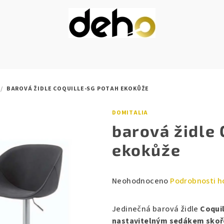
/
BAROVÁ ŽIDLE COQUILLE-SG POTAH EKOKŮŽE
DOMITALIA
barová židle 
ekokůže
Průměrné
Neohodnoceno
Podrobnosti h
hodnocení
produktu
Jedinečná barová židle
Coquil
je
nastavitelným sedákem skoř