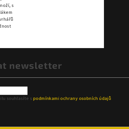
noží, s
edákem
vrhářů
žnost
at newsletter
lu souhlasíte s
podmínkami ochrany osobních údajů