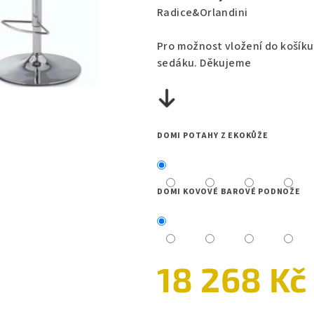
0,0
Radice&Orlandini
z
5
Pro možnost vložení do košíku
hvězdiček.
sedáku. Děkujeme
DOMI POTAHY Z EKOKŮŽE
DOMI KOVOVÉ BAROVÉ PODNOŽE
18 268 Kč
Měrná