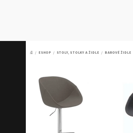
Přejít
na
obsah
/
ESHOP
/
STOLY, STOLKY A ŽIDLE
/
BAROVÉ ŽIDLE
DOMŮ