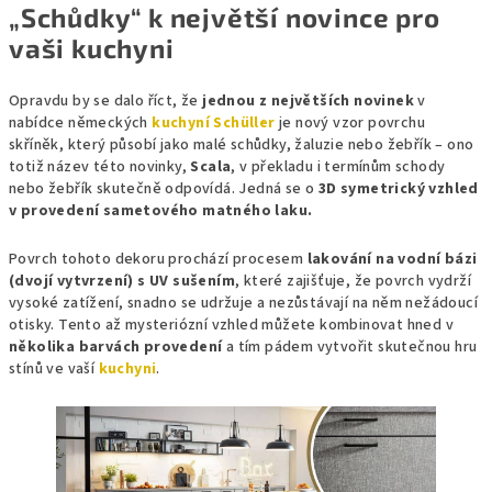
„Schůdky“ k největší novince pro
vaši kuchyni
Opravdu by se dalo říct, že
jednou z největších novinek
v
nabídce německých
kuchyní Schüller
je nový vzor povrchu
skříněk, který působí jako malé schůdky, žaluzie nebo žebřík – ono
totiž název této novinky,
Scala
, v překladu i termínům schody
nebo žebřík skutečně odpovídá. Jedná se o
3D symetrický vzhled
v provedení sametového matného laku.
Povrch tohoto dekoru prochází procesem
lakování na vodní bázi
(dvojí vytvrzení) s UV sušením
, které zajišťuje, že povrch vydrží
vysoké zatížení, snadno se udržuje a nezůstávají na něm nežádoucí
otisky. Tento až mysteriózní vzhled můžete kombinovat hned v
několika barvách provedení
a tím pádem vytvořit skutečnou hru
stínů ve vaší
kuchyni
.