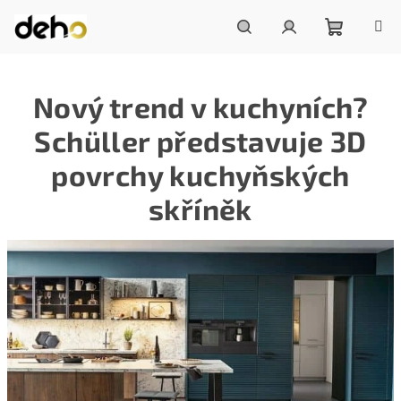
Přejít
na
obsah
Nákupní
Hledat
Přihlášení
Nový trend v kuchyních?
košík
Schüller představuje 3D
povrchy kuchyňských
skříněk