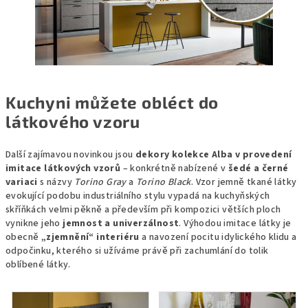
Kuchyni můžete obléct do
látkového vzoru
Další zajímavou novinkou jsou
dekory kolekce Alba v provedení
imitace látkových vzorů
– konkrétně nabízené v
šedé a černé
variaci
s názvy
Torino Gray
a
Torino Black
. Vzor jemně tkané látky
evokující podobu industriálního stylu vypadá na kuchyňských
skříňkách velmi pěkně a především při kompozici větších ploch
vynikne jeho
jemnost a univerzálnost
. Výhodou imitace látky je
obecně
„zjemnění“ interiéru
a navození pocitu idylického klidu a
odpočinku, kterého si užíváme právě při zachumlání do tolik
oblíbené látky.