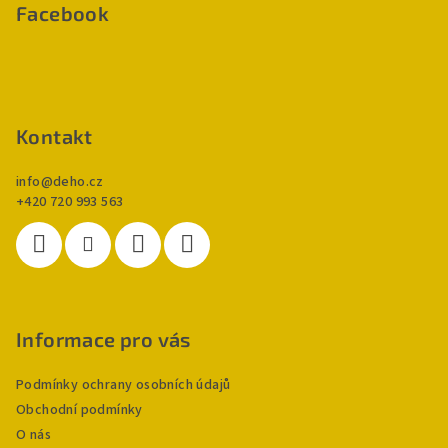
p
Facebook
a
t
í
Kontakt
info
@
deho.cz
+420 720 993 563
Informace pro vás
Podmínky ochrany osobních údajů
Obchodní podmínky
O nás