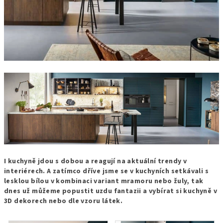
I kuchyně jdou s dobou a reagují na aktuální trendy v
interiérech. A zatímco dříve jsme se v kuchyních setkávali s
lesklou bílou v kombinaci variant mramoru nebo žuly, tak
dnes už můžeme popustit uzdu fantazii a vybírat si kuchyně v
3D dekorech nebo dle vzoru látek.