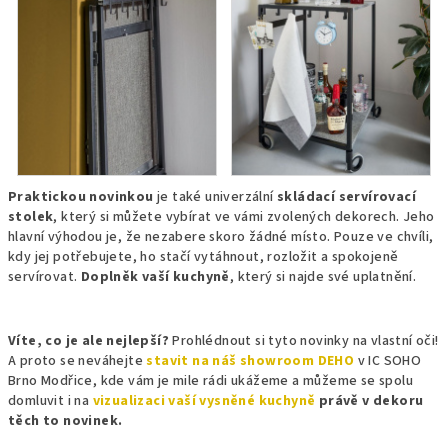
Praktickou novinkou
je také univerzální
skládací servírovací
stolek
, který si můžete vybírat ve vámi zvolených dekorech. Jeho
hlavní výhodou je, že nezabere skoro žádné místo. Pouze ve chvíli,
kdy jej potřebujete, ho stačí vytáhnout, rozložit a spokojeně
servírovat.
Doplněk vaší kuchyně
, který si najde své uplatnění.
Víte, co je ale nejlepší?
Prohlédnout si tyto novinky na vlastní oči!
A proto se neváhejte
stavit na náš showroom DEHO
v IC SOHO
Brno Modřice, kde vám je mile rádi ukážeme a můžeme se spolu
domluvit i na
vizualizaci vaší vysněné kuchyně
právě v dekoru
těch to novinek.