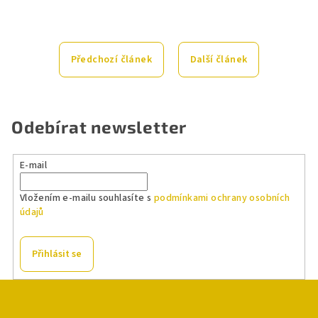
Předchozí článek
Další článek
Odebírat newsletter
E-mail
Vložením e-mailu souhlasíte s
podmínkami ochrany osobních
údajů
Přihlásit se
Z
á