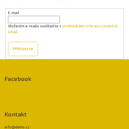
E-mail
Vložením e-mailu souhlasíte s
podmínkami ochrany osobních
údajů
Přihlásit se
Z
á
p
Facebook
a
t
í
Kontakt
info
@
deho.cz