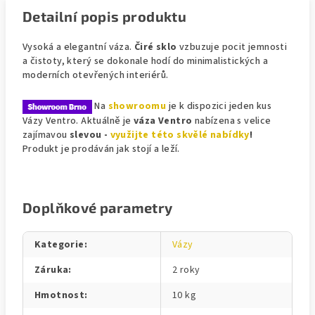
Detailní popis produktu
Vysoká a elegantní váza.
Čiré sklo
vzbuzuje pocit jemnosti
a čistoty, který se dokonale hodí do minimalistických a
moderních otevřených interiérů.
Na
showroomu
je k dispozici jeden kus
Vázy Ventro. Aktuálně je
váza Ventro
nabízena s velice
zajímavou
slevou -
využijte této skvělé nabídky
!
Produkt je prodáván jak stojí a leží.
Doplňkové parametry
Kategorie
:
Vázy
Záruka
:
2 roky
Hmotnost
:
10 kg