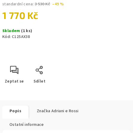
standardní cena:
3 530 Kč
–49 %
1 770 Kč
Měrná
Skladem
(1 ks)
cena:
Kód:
C125AX38
Zeptat se
Sdílet
Popis
Značka
Adriani e Rossi
Ostatní informace