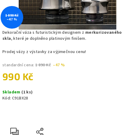
1 890 Kč
–47 %
Dekorační váza s futuristickým designem z
merkurizovaného
skla
, které je doplněno platinovým finišem.
Prodej vázy z výstavky za výjimečnou cenu!
standardní cena:
1 890 Kč
–47 %
990 Kč
Měrná
Skladem
(1 ks)
cena:
Kód:
C91BX28