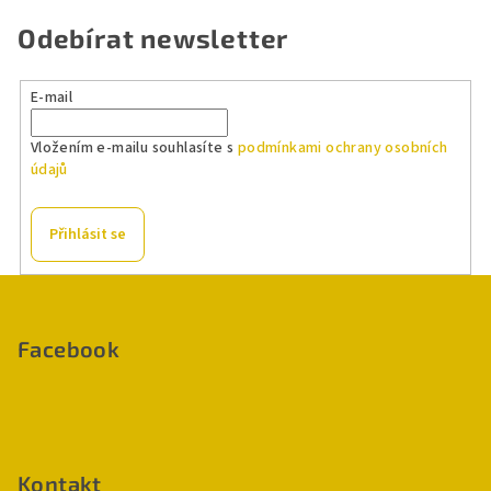
Odebírat newsletter
E-mail
Vložením e-mailu souhlasíte s
podmínkami ochrany osobních
údajů
Přihlásit se
Z
á
p
Facebook
a
t
í
Kontakt