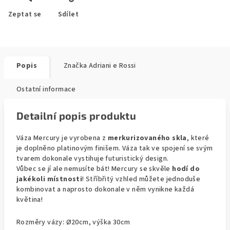
Zeptat se
Sdílet
Popis
Značka
Adriani e Rossi
Ostatní informace
Detailní popis produktu
Váza Mercury je vyrobena z
merkurizovaného skla
, které
je doplněno platinovým finišem. Váza tak ve spojení se svým
tvarem dokonale vystihuje futuristický design.
Vůbec se jí ale nemusíte bát! Mercury se skvěle
hodí do
jakékoli místnosti
! Stříbřitý vzhled můžete jednoduše
kombinovat a naprosto dokonale v něm vynikne každá
květina!
Rozměry vázy: Ø20cm, výška 30cm