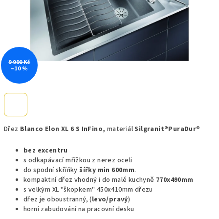
9 990 Kč
–10 %
Dřez
Blanco Elon XL 6 S InFino,
materiál
Silgranit®PuraDur®
bez excentru
s odkapávací mřížkou z nerez oceli
do spodní skříňky
šířky min 600mm
.
kompaktní dřez vhodný i do malé kuchyně
770x490mm
s velkým XL "škopkem" 450x410mm dřezu
dřez je oboustranný, (
levo/pravý
)
horní zabudování na pracovní desku