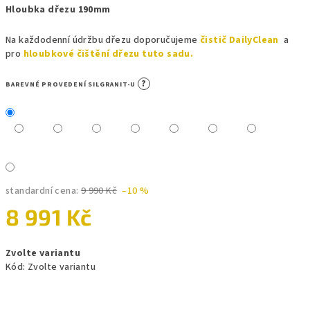
Hloubka dřezu 190mm
Na každodenní údržbu dřezu doporučujeme
čistič DailyClean
a
pro
hloubkové čištění dřezu tuto sadu.
?
BAREVNÉ PROVEDENÍ SILGRANIT-U
standardní cena:
9 990 Kč
–10 %
8 991 Kč
Měrná
Zvolte variantu
cena:
Kód:
Zvolte variantu