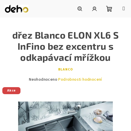
Přejít
na
obsah
Nákupní
Hledat
Přihlášení
dřez Blanco ELON XL6 S
košík
InFino bez excentru s
odkapávací mřížkou
BLANCO
Průměrné
Neohodnoceno
Podrobnosti hodnocení
hodnocení
Akce
produktu
je
0,0
z
5
hvězdiček.