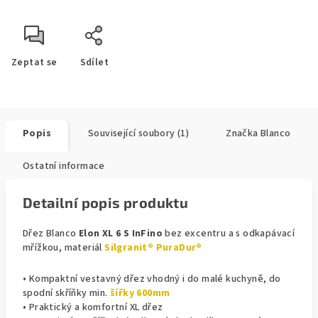
Zeptat se
Sdílet
Popis
Související soubory (1)
Značka
Blanco
Ostatní informace
Detailní popis produktu
Dřez Blanco
Elon XL 6 S InFino
bez excentru a s odkapávací
mřížkou, materiál
Silgranit® PuraDur®
• Kompaktní vestavný dřez vhodný i do malé kuchyně, do
spodní skříňky min.
šířky 600mm
• Praktický a komfortní XL dřez