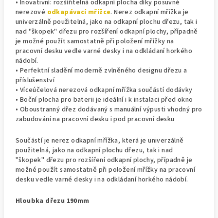
• Inovativní: rozšířitelná odkapní plocha díky posuvné
nerezové
odkapávací mřížce
. Nerez odkapní mřížka je
univerzálně použitelná, jako na odkapní plochu dřezu, tak i
nad "škopek" dřezu pro rozšíření odkapní plochy, případně
je možné použít samostatně při položení mřížky na
pracovní desku vedle varné desky i na odkládaní horkého
nádobí.
• Perfektní sladění moderně zvlněného designu dřezu a
příslušenství
• Víceúčelová nerezová odkapní mřížka součástí dodávky
• Boční plocha pro baterii je ideální i k instalaci před okno
• Oboustranný dřez dodávaný s manuální výpusti vhodný pro
zabudování na pracovní desku i pod pracovní desku
Součástí je nerez odkapní mřížka, která je univerzálně
použitelná, jako na odkapní plochu dřezu, tak i nad
"škopek" dřezu pro rozšíření odkapní plochy, případně je
možné použít samostatně při položení mřížky na pracovní
desku vedle varné desky i na odkládaní horkého nádobí.
Hloubka dřezu 190mm