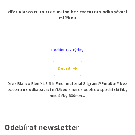
dřez Blanco ELON XL8 S InFino bez excentru s odkapávací
mřížkou
Dodání 1-2 týdny
Detail
Dřez Blanco Elon XL 8 S InFino, materiál Silgranit®PuraDur® bez
excentru s odkapávací mřížkou z nerez oceli do spodní skříňky
min. šířky 800mm...
Odebírat newsletter