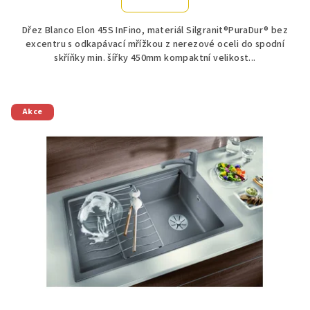
Dřez Blanco Elon 45S InFino, materiál Silgranit®PuraDur® bez
excentru s odkapávací mřížkou z nerezové oceli do spodní
skříňky min. šířky 450mm kompaktní velikost...
Akce