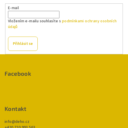
E-mail
Vložením e-mailu souhlasíte s
podmínkami ochrany osobních
údajů
Přihlásit se
Z
á
p
Facebook
a
t
í
Kontakt
info
@
deho.cz
+420 720 993 563