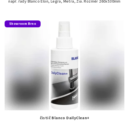
např. řady Blanco Elon, Legra, Metra, Zia. Rozměr 260x530mm
Showroom Brno
čistič Blanco DailyClean+