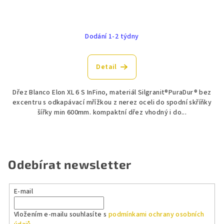
Dodání 1-2 týdny
Detail
Dřez Blanco Elon XL 6 S InFino, materiál Silgranit®PuraDur® bez
excentru s odkapávací mřížkou z nerez oceli do spodní skříňky
šířky min 600mm. kompaktní dřez vhodný i do...
Odebírat newsletter
E-mail
Vložením e-mailu souhlasíte s
podmínkami ochrany osobních