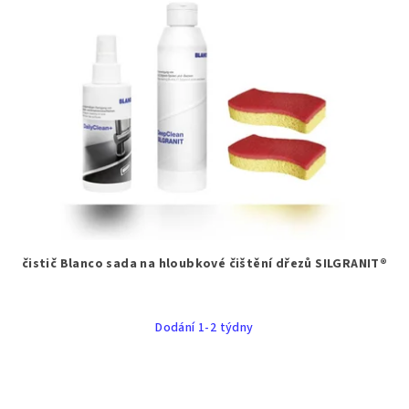
čistič Blanco sada na hloubkové čištění dřezů SILGRANIT®
Dodání 1-2 týdny