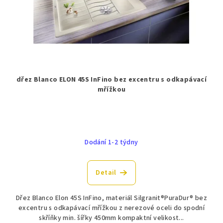
dřez Blanco ELON 45S InFino bez excentru s odkapávací
mřížkou
Dodání 1-2 týdny
Detail
Dřez Blanco Elon 45S InFino, materiál Silgranit®PuraDur® bez
excentru s odkapávací mřížkou z nerezové oceli do spodní
skříňky min. šířky 450mm kompaktní velikost...