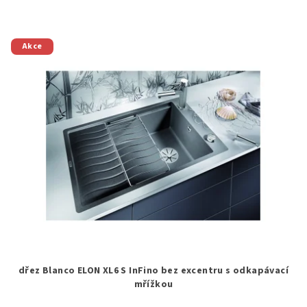
Akce
dřez Blanco ELON XL6 S InFino bez excentru s odkapávací
mřížkou