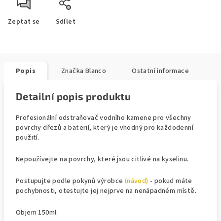
Zeptat se
Sdílet
Popis
Značka
Blanco
Ostatní informace
Detailní popis produktu
Profesionální odstraňovač vodního kamene pro všechny
povrchy dřezů a baterií, který je vhodný pro každodenní
použití.
Nepoužívejte na povrchy, které jsou citlivé na kyselinu.
Postupujte podle pokynů výrobce
(návod)
- pokud máte
pochybnosti, otestujte jej nejprve na nenápadném místě.
Objem 150ml.