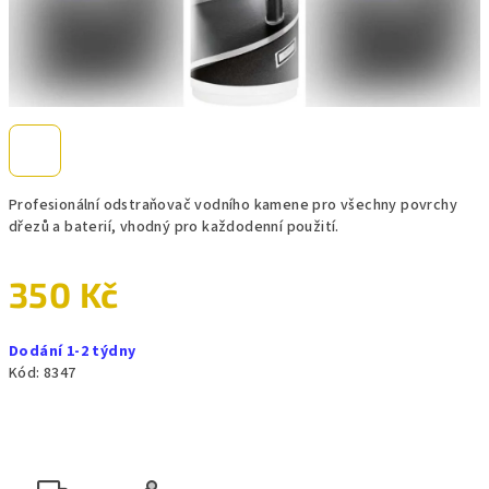
Profesionální odstraňovač vodního kamene pro všechny povrchy
dřezů a baterií, vhodný pro každodenní použití.
350 Kč
Měrná
Dodání 1-2 týdny
cena:
Kód:
8347