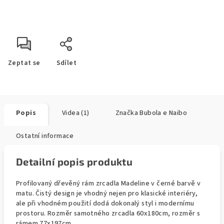
Zeptat se
Sdílet
Popis
Videa (1)
Značka
Bubola e Naibo
Ostatní informace
Detailní popis produktu
Profilovaný dřevěný rám zrcadla Madeline v černé barvě v
matu. Čistý design je vhodný nejen pro klasické interiéry,
ale při vhodném použití dodá dokonalý styl i modernímu
prostoru. Rozměr samotného zrcadla 60x180cm, rozměr s
rámem 77x197cm