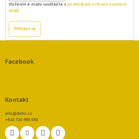
Vložením e-mailu souhlasíte s
podmínkami ochrany osobních
údajů
Přihlásit se
Z
á
p
Facebook
a
t
í
Kontakt
info
@
deho.cz
+420 720 993 563