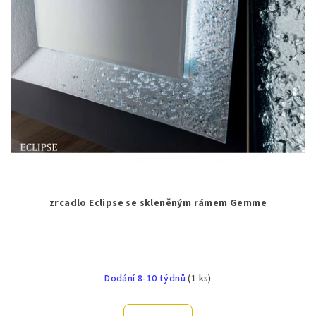
zrcadlo Eclipse se skleněným rámem Gemme
Dodání 8-10 týdnů
(1 ks)