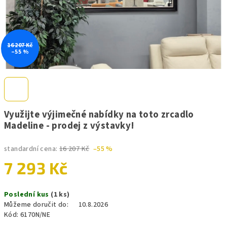
16 207 Kč
–55 %
Využijte výjimečné nabídky na toto zrcadlo
Madeline - prodej z výstavky!
standardní cena:
16 207 Kč
–55 %
7 293 Kč
Měrná
Poslední kus
(1 ks)
cena:
Můžeme doručit do:
10.8.2026
Kód:
6170N/NE