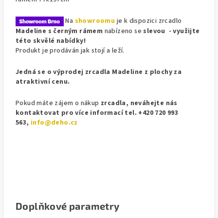
Na
showroomu
je k dispozici zrcadlo
Madeline s černým rámem
nabízeno se
slevou - využijte
této skvělé nabídky!
Produkt je prodáván jak stojí a leží.
Jedná se o výprodej zrcadla Madeline z plochy za
atraktivní cenu.
Pokud máte zájem o nákup
zrcadla, n
eváhejte nás
kontaktovat pro více informací tel. +420 720 993
563,
info@deho.cz
Doplňkové parametry