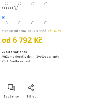
?
PODNOŽ
standardní cena:
od 16 979 Kč
až –60 %
od
6 792 Kč
Měrná
Zvolte variantu
cena:
Můžeme doručit do:
Zvolte variantu
Kód:
Zvolte variantu
Zeptat se
Sdílet