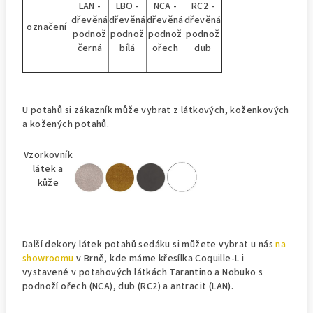
LAN -
LBO -
NCA -
RC2 -
dřevěná
dřevěná
dřevěná
dřevěná
označení
podnož
podnož
podnož
podnož
černá
bílá
ořech
dub
U potahů si zákazník může vybrat z látkových, koženkových
a kožených potahů.
Vzorkovník
látek a
kůže
Další dekory látek potahů sedáku si můžete vybrat u nás
na
showroomu
v Brně, kde máme křesílka Coquille-L i
vystavené v potahových látkách Tarantino a Nobuko s
podnoží ořech (NCA), dub (RC2) a antracit (LAN).