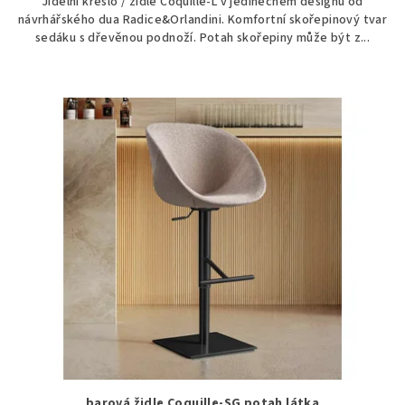
Jídelní křeslo / židle Coquille-L v jedinečném designu od
návrhářského dua Radice&Orlandini. Komfortní skořepinový tvar
sedáku s dřevěnou podnoží. Potah skořepiny může být z...
barová židle Coquille-SG potah látka