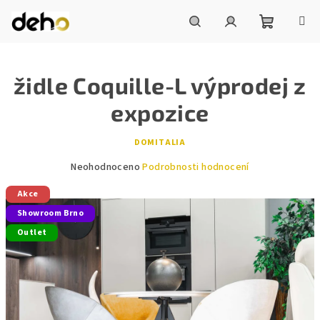
Přejít
na
obsah
Nákupní
Hledat
Přihlášení
židle Coquille-L výprodej z
košík
expozice
DOMITALIA
Průměrné
Neohodnoceno
Podrobnosti hodnocení
hodnocení
Akce
produktu
je
Showroom Brno
0,0
Outlet
z
5
hvězdiček.