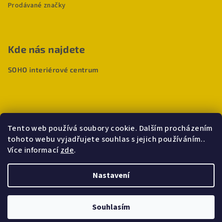
Prodávané značky
Kde nás najdete
SOHO interiérové centrum
Tento web používá soubory cookie. Dalším procházením
tohoto webu vyjadřujete souhlas s jejich používáním..
Více informací
zde
.
Nastavení
Copyright 2026
Deho
. Všechna práva vyhrazena.
Souhlasím
Vytvořil Shoptet