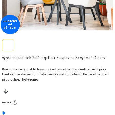
od 16 979
Kč
až –60 %
Výprodej jídelních židlí Coquille-L z expozice za výjimečné ceny!
Kvůli omezeným skladovým zásobám objednání nutné řešit přes
kontakt na showroom (telefonicky nebo mailem). Nelze objednat
přes eshop. Děkujeme
?
POTAH