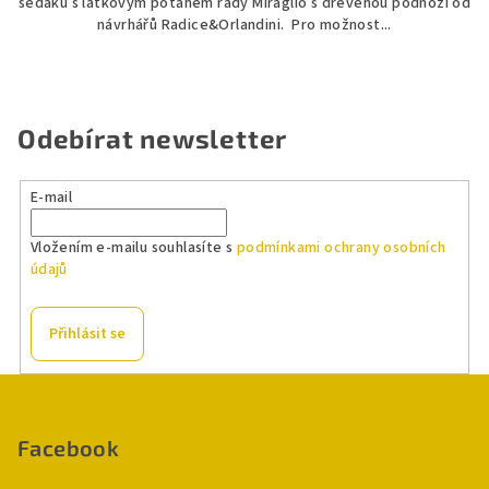
sedáku s látkovým potahem řady Miraglio s dřevěnou podnoží od
návrhářů Radice&Orlandini. Pro možnost...
Odebírat newsletter
E-mail
Vložením e-mailu souhlasíte s
podmínkami ochrany osobních
údajů
Přihlásit se
Z
á
p
Facebook
a