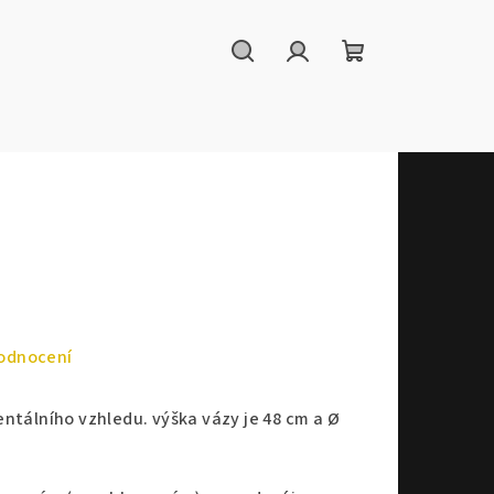
Hledat
Přihlášení
Nákupní
košík
odnocení
ntálního vzhledu. výška vázy je 48 cm a Ø