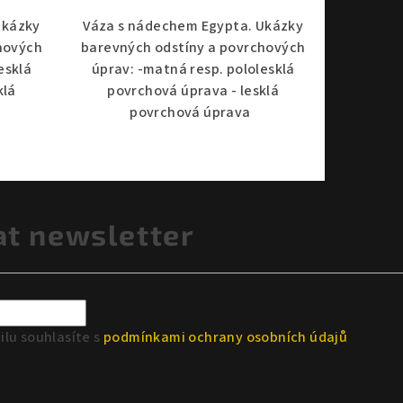
Ukázky
Váza s nádechem Egypta. Ukázky
hových
barevných odstíny a povrchových
esklá
úprav: -matná resp. pololesklá
klá
povrchová úprava - lesklá
povrchová úprava
at newsletter
lu souhlasíte s
podmínkami ochrany osobních údajů