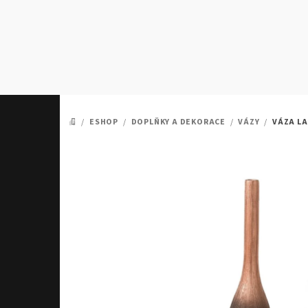
Přejít
na
obsah
/
ESHOP
/
DOPLŇKY A DEKORACE
/
VÁZY
/
VÁZA L
DOMŮ