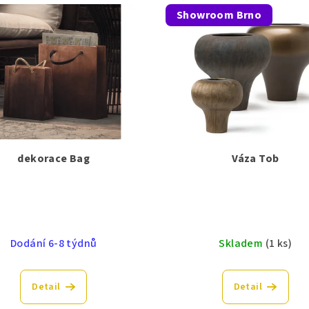
Showroom Brno
dekorace Bag
Váza Tob
Dodání 6-8 týdnů
Skladem
(1 ks)
Detail
Detail