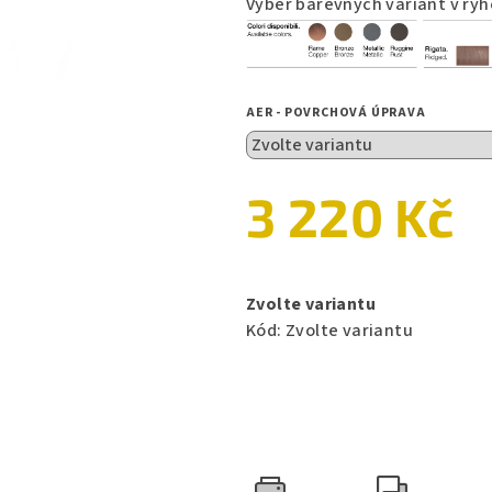
Výběr barevných variant v r
5
hvězdiček.
AER - POVRCHOVÁ ÚPRAVA
3 220 Kč
Měrná
cena:
Zvolte variantu
Kód:
Zvolte variantu