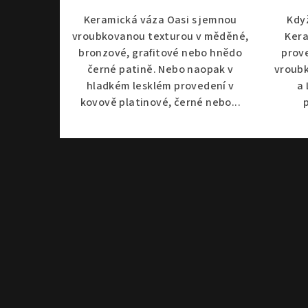
Keramická váza Oasi s jemnou
Kdy
vroubkovanou texturou v měděné,
Kera
bronzové, grafitové nebo hnědo
prov
černé patině. Nebo naopak v
vroub
hladkém lesklém provedení v
a 
kovově platinové, černé nebo...