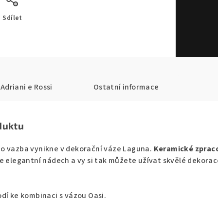
Sdílet
Adriani e Rossi
Ostatní informace
duktu
o vazba vynikne v dekorační váze Laguna.
Keramické zprac
e elegantní nádech a vy si tak můžete užívat skvělé dekorac
.
dí ke kombinaci s vázou Oasi.