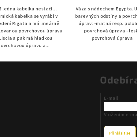
ž jedna kabelka nestačí…
Váza s nádechem Egypta. 
mická kabelka se vyrábí v
barevných odstíny a povrc
edení Rigata a má lineárně
úprav: -matná resp. polol
kovanou povrchovou úpravu
povrchová úprava - les
Liscia a pak má hladkou
povrchová úprava
povrchovou úpravu a...
Odebír
E-mail
Vložením e-mai
Přihlásit se