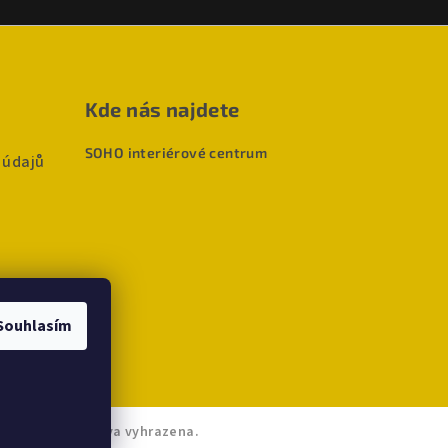
Kde nás najdete
SOHO interiérové centrum
 údajů
Souhlasím
ho
. Všechna práva vyhrazena.