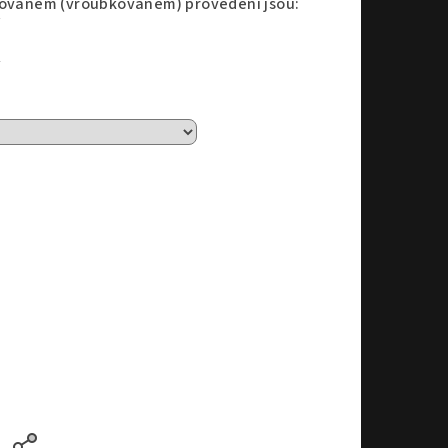
ýhovaném (vroubkovaném) provedení jsou: