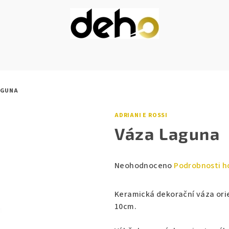
AGUNA
ADRIANI E ROSSI
Váza Laguna
Průměrné
Neohodnoceno
Podrobnosti h
hodnocení
produktu
Keramická dekorační váza orie
je
10cm.
0,0
z