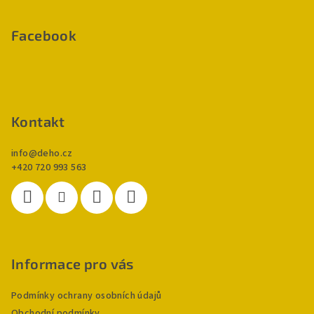
á
p
Facebook
a
t
í
Kontakt
info
@
deho.cz
+420 720 993 563
Informace pro vás
Podmínky ochrany osobních údajů
Obchodní podmínky