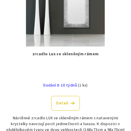
zrcadlo Lux se skleněným rámem
Dodání 8-10 týdnů
(1 ks)
Detail
Nástěnné zrcadlo LUX se skleněným rámem s natavenými
krystalky navozují pocit jedinečnosti a luxusu. K dispozici v
obdélníkovém tvaru ve dvou velikostech (168x73cm a 98x70cm)