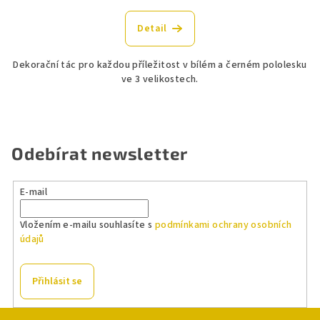
Detail
Dekorační tác pro každou příležitost v bílém a černém pololesku
ve 3 velikostech.
Odebírat newsletter
E-mail
Vložením e-mailu souhlasíte s
podmínkami ochrany osobních
údajů
Přihlásit se
Z