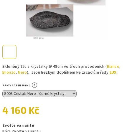
Skleněný tác s krystalky Ø 48cm ve třech provedeních (
Bianco
,
Bronzo
,
Nero
). Jsou hezkým doplňkem ke zrcadlům řady
LUX
.
?
PROVEDENÍ RÁMŮ
4 160 Kč
Měrná
Zvolte variantu
cena:
Kód:
Zvolte variantu