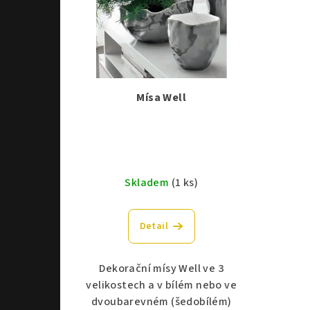
Mísa Well
Skladem
(1 ks)
Detail
Dekorační mísy Well ve 3
velikostech a v bílém nebo ve
dvoubarevném (šedobílém)