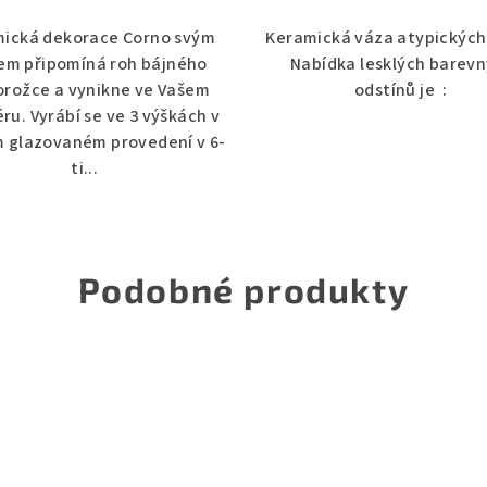
ická dekorace Corno svým
Keramická váza atypických
em připomíná roh bájného
Nabídka lesklých barev
orožce a vynikne ve Vašem
odstínů je :
éru. Vyrábí se ve 3 výškách v
m glazovaném provedení v 6-
ti...
Podobné produkty