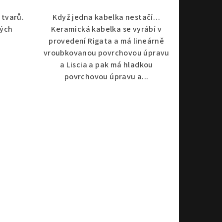
 tvarů.
Když jedna kabelka nestačí…
ných
Keramická kabelka se vyrábí v
provedení Rigata a má lineárně
vroubkovanou povrchovou úpravu
a Liscia a pak má hladkou
povrchovou úpravu a...