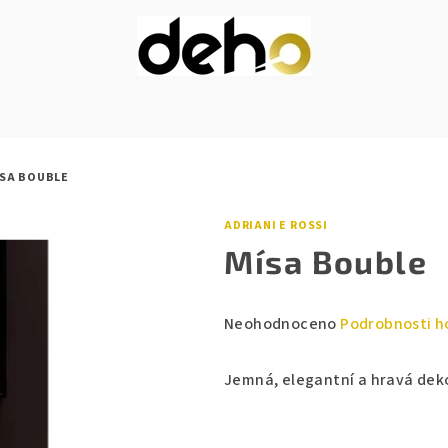
SA BOUBLE
ADRIANI E ROSSI
Mísa Bouble
Průměrné
Neohodnoceno
Podrobnosti h
hodnocení
produktu
Jemná, elegantní a hravá dek
je
0,0
z