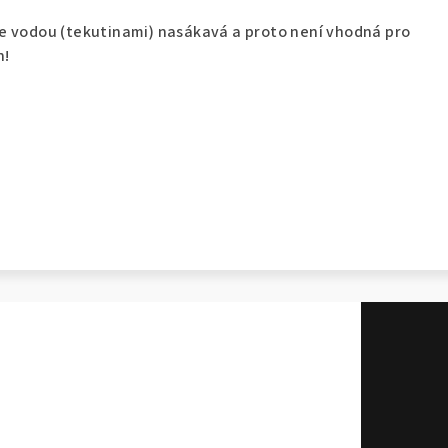
e vodou (tekutinami) nasákavá a proto není vhodná pro
n!