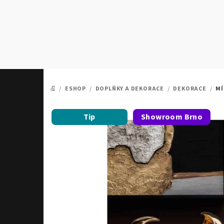
Přejít
na
obsah
/
ESHOP
/
DOPLŇKY A DEKORACE
/
DEKORACE
/
MÍ
DOMŮ
Tip
Showroom Brno