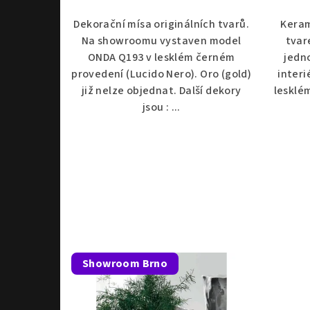
Dekorační mísa originálních tvarů.
Keram
Na showroomu vystaven model
tvar
ONDA Q193 v lesklém černém
jedn
provedení (Lucido Nero). Oro (gold)
interi
již nelze objednat. Další dekory
lesklé
jsou : ...
Showroom Brno