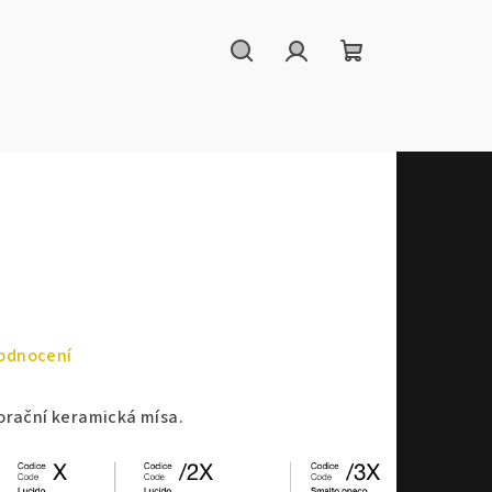
Hledat
Přihlášení
Nákupní
košík
odnocení
orační keramická mísa.