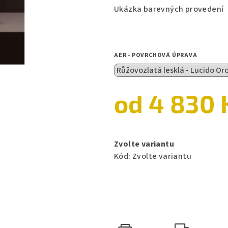
Ukázka barevných provedení
5
hvězdiček.
AER - POVRCHOVÁ ÚPRAVA
od
4 830 
Měrná
cena:
Zvolte variantu
Kód:
Zvolte variantu