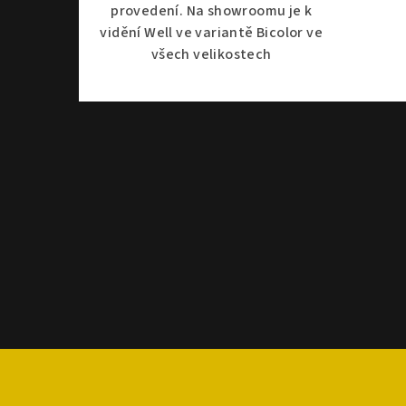
provedení. Na showroomu je k
vidění Well ve variantě Bicolor ve
všech velikostech
Z
á