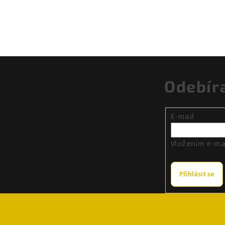
Odebír
E-mail
Vložením e-mai
Přihlásit se