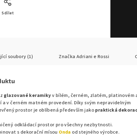
Sdílet
jící soubory (1)
Značka
Adriani e Rossi
duktu
 z
glazované keramiky
v bílém, černém, zlatém, platinovém a
í a v černém matném provedení. Díky svým nepravidelným
evřený prostor je oblíbená především jako
praktická dekora
ičený odkládací prostor pro všechny nezbytnosti.
binovat s dekorační mísou
Onda
od stejného výrobce.