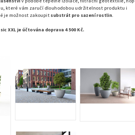
lušenství
v podobě tepelné izolace, filtrační geotextilie, no
tu, které vám zaručí dlouhodobou udržitelnost produktu i
ké je možnost zakoupit
substrát pro sazení rostlin
.
sic XXL je účtována doprava 4 500 Kč.