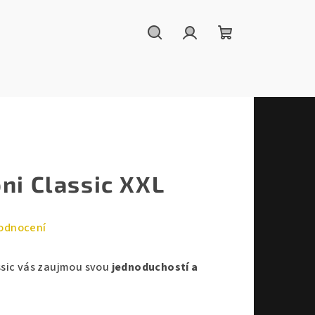
Hledat
Přihlášení
Nákupní
košík
ni Classic XXL
odnocení
ssic vás zaujmou svou
jednoduchostí a