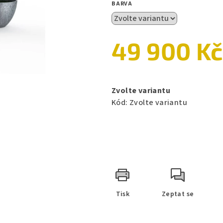
BARVA
5
hvězdiček.
49 900 Kč
Měrná
cena:
Zvolte variantu
Kód:
Zvolte variantu
Tisk
Zeptat se