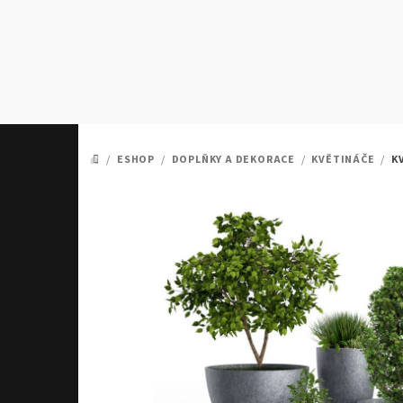
Přejít
na
obsah
/
ESHOP
/
DOPLŇKY A DEKORACE
/
KVĚTINÁČE
/
K
DOMŮ