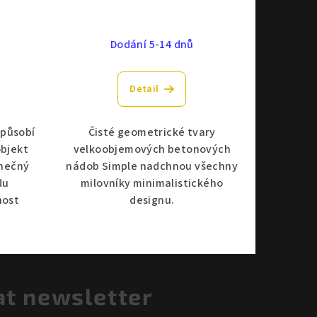
Dodání 5-14 dnů
Detail
 působí
Čisté geometrické tvary
objekt
velkoobjemových betonových
inečný
nádob Simple nadchnou všechny
du
milovníky minimalistického
nost
designu.
at newsletter