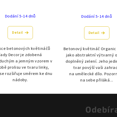
Dodání 5-14 dnů
Dodání 5-14 dnů
Detail
Detail
ce betonových květináčů
Betonový květináč Organic
řady Decor je zdobená
jako abstraktní výtvarný 
duchým a jemným vzorem v
doplněný zelení. Jeho jed
bě prolisu ve tvaru linky,
tvar povýší vaši zahra
 se rozšiřuje směrem ke dnu
na umělecké dílo. Pozor
nádoby.
na sebe přiláká...
Odebír