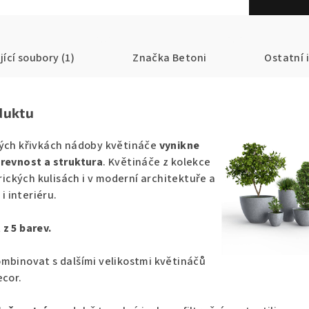
jící soubory (1)
Značka
Betoni
Ostatní 
duktu
ých křivkách nádoby květináče
vynikne
barevnost a struktura
. Květináče z kolekce
rických kulisách i v moderní architektuře a
 i interiéru.
z 5 barev.
mbinovat s dalšími velikostmi květináčů
ecor.