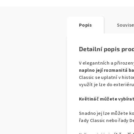
Popis
Souvise
Detailní popis pro
V elegantních a přirozen
naplno její rozmanitá 
Classic se uplatní v histo
využít je lze do exteriéru
Květináč můžete vybírat 
Snadno jej lze můžete ko
řady Classic nebo řady D