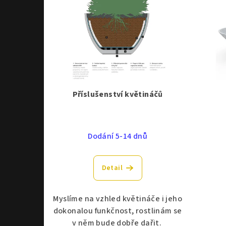
Příslušenství květináčů
Dodání 5-14 dnů
Detail
Myslíme na vzhled květináče i jeho
dokonalou funkčnost, rostlinám se
v něm bude dobře dařit.