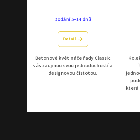
Dodání 5-14 dnů
Detail
Betonové květináče řady Classic
Kolek
vás zaujmou svou jednoduchostí a
designovou čistotou.
jedno
podo
která