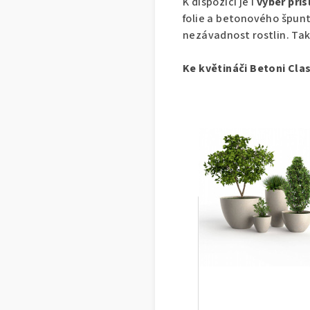
K dispozici je i
výběr přís
folie a betonového špun
nezávadnost rostlin. Ta
Ke květináči Betoni Clas