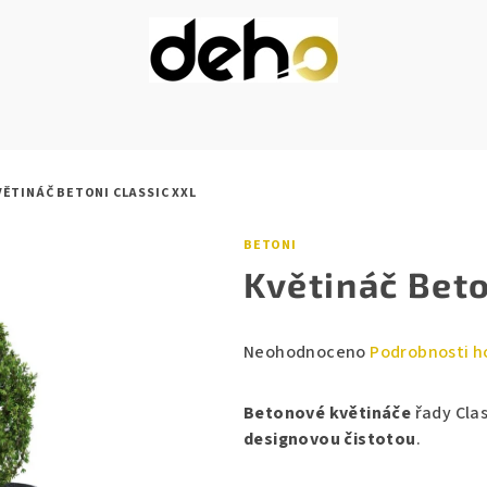
VĚTINÁČ BETONI CLASSIC XXL
BETONI
Květináč Beto
Průměrné
Neohodnoceno
Podrobnosti h
hodnocení
produktu
Betonové květináče
řady Cla
je
designovou čistotou
.
0,0
z