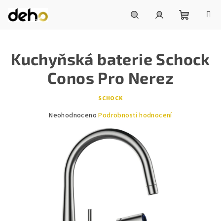
Přejít
na
obsah
Nákupní
Hledat
Přihlášení
Kuchyňská baterie Schock
košík
Conos Pro Nerez
SCHOCK
Průměrné
Neohodnoceno
Podrobnosti hodnocení
hodnocení
produktu
je
0,0
z
5
hvězdiček.