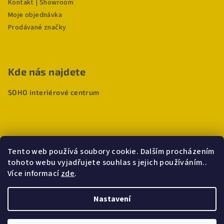
Kontakt | Showroom
Moje objednávka
Prodávané značky
Kde nás najdete
SOHO interiérové centrum
Tento web používá soubory cookie. Dalším procházením
tohoto webu vyjadřujete souhlas s jejich používáním..
Více informací
zde
.
Nastavení
Copyright 2026
Deho
. Všechna práva vyhrazena.