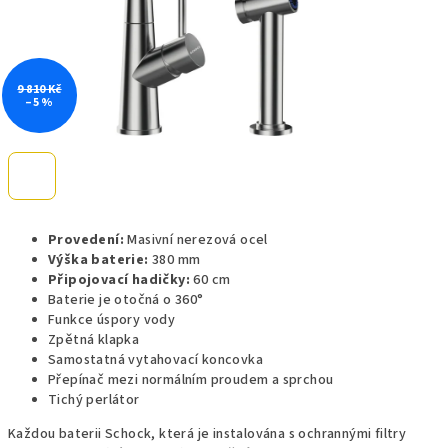
9 810 Kč
–5 %
Provedení:
Masivní nerezová ocel
Výška baterie:
380 mm
Připojovací hadičky:
60 cm
Baterie je otočná o 360°
Funkce úspory vody
Zpětná klapka
Samostatná vytahovací koncovka
Přepínač mezi normálním proudem a sprchou
Tichý perlátor
Každou baterii Schock, která je instalována s ochrannými filtry