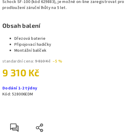
Schock SF-100 (kód 629883), je možné on-line zaregistrovat pro
prodloužení záruční lhůty na 5 let.
Obsah balení
Dřezová baterie
Připojovací hadičky
Montážní balíček
standardní cena:
9 810 Kč
–5 %
9 310 Kč
Měrná
Dodání 1-2 týdny
cena:
Kód:
528006EDM