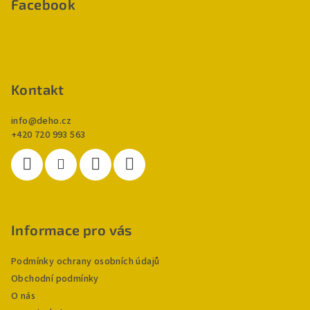
p
Facebook
a
t
í
Kontakt
info
@
deho.cz
+420 720 993 563
Informace pro vás
Podmínky ochrany osobních údajů
Obchodní podmínky
O nás