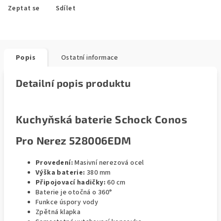
Zeptat se
Sdílet
Popis
Ostatní informace
Detailní popis produktu
Kuchyňská baterie Schock Conos
Pro Nerez 528006EDM
Provedení:
Masivní nerezová ocel
Výška baterie:
380 mm
Připojovací hadičky:
60 cm
Baterie je otočná o 360°
Funkce úspory vody
Zpětná klapka