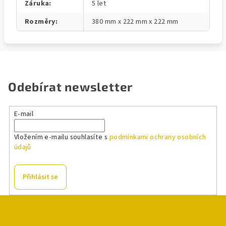
Záruka
:
5 let
Rozměry
:
380 mm x 222 mm x 222 mm
Odebírat newsletter
E-mail
Vložením e-mailu souhlasíte s
podmínkami ochrany osobních
údajů
Přihlásit se
Z
á