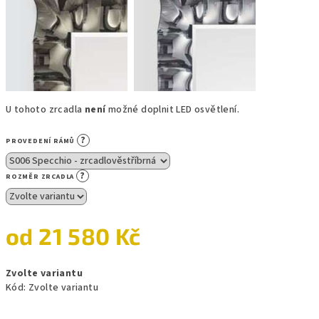
U tohoto zrcadla
není
možné doplnit LED osvětlení.
?
PROVEDENÍ RÁMŮ
?
ROZMĚR ZRCADLA
od
21 580 Kč
Měrná
Zvolte variantu
cena:
Kód:
Zvolte variantu