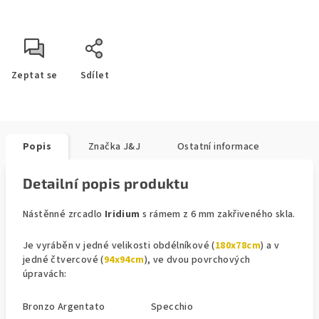
Zeptat se
Sdílet
Popis
Značka
J&J
Ostatní informace
Detailní popis produktu
Nástěnné zrcadlo
Iridium
s rámem z 6 mm zakřiveného skla.
Je vyráběn v jedné velikosti obdélníkové (
180x78cm
) a v
jedné čtvercové (
94x94cm
), ve dvou povrchových
úpravách:
Bronzo Argentato
Specchio