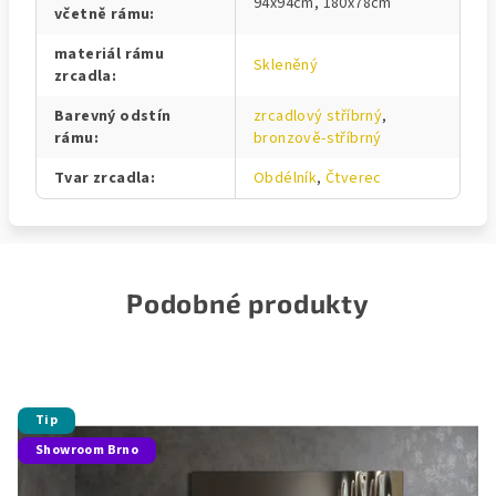
94x94cm, 180x78cm
včetně rámu
:
materiál rámu
Skleněný
zrcadla
:
Barevný odstín
zrcadlový stříbrný
,
rámu
:
bronzově-stříbrný
Tvar zrcadla
:
Obdélník
,
Čtverec
Podobné produkty
Tip
Showroom Brno