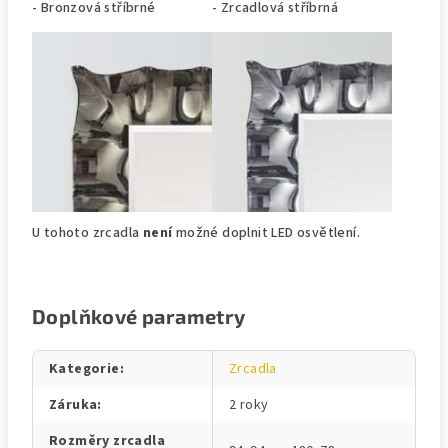
- Bronzová stříbrné
- Zrcadlová stříbrná
U tohoto zrcadla
není
možné doplnit LED osvětlení.
Doplňkové parametry
Kategorie
:
Zrcadla
Záruka
:
2 roky
Rozměry zrcadla