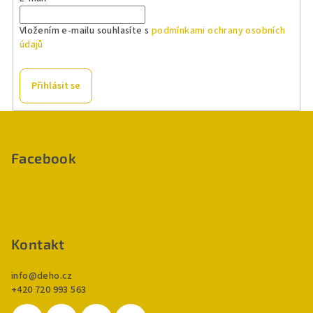
Vložením e-mailu souhlasíte s
podmínkami ochrany osobních
údajů
Přihlásit se
Z
á
p
Facebook
a
t
í
Kontakt
info
@
deho.cz
+420 720 993 563