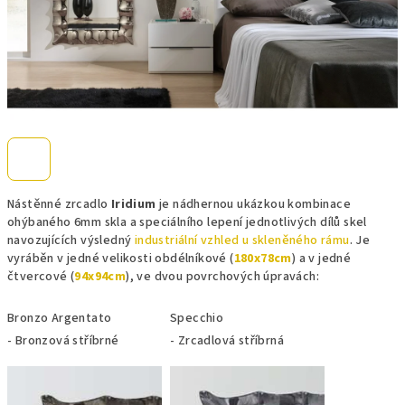
Nástěnné zrcadlo
Iridium
je nádhernou ukázkou kombinace
ohýbaného 6mm skla a speciálního lepení jednotlivých dílů skel
navozujících výsledný
industriální vzhled u skleněného rámu
. Je
vyráběn v jedné velikosti obdélníkové (
180x78cm
) a v jedné
čtvercové (
94x94cm
), ve dvou povrchových úpravách:
Bronzo Argentato
Specchio
- Bronzová stříbrné
- Zrcadlová stříbrná