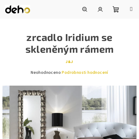
Přejít
na
obsah
Nákupní
Hledat
Přihlášení
zrcadlo Iridium se
košík
skleněným rámem
J&J
Průměrné
Neohodnoceno
Podrobnosti hodnocení
hodnocení
produktu
je
0,0
z
5
hvězdiček.