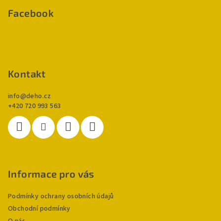
p
Facebook
a
t
í
Kontakt
info
@
deho.cz
+420 720 993 563
Informace pro vás
Podmínky ochrany osobních údajů
Obchodní podmínky