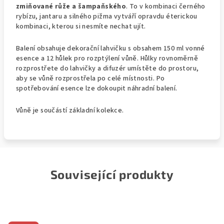
zmiňované růže a šampaňského
. To v kombinaci černého
rybízu, jantaru a silného pižma vytváří opravdu éterickou
kombinaci, kterou si nesmíte nechat ujít.
Balení obsahuje dekorační lahvičku s obsahem 150 ml vonné
esence a 12 hůlek pro rozptýlení vůně. Hůlky rovnoměrně
rozprostřete do lahvičky a difuzér umístěte do prostoru,
aby se vůně rozprostřela po celé místnosti. Po
spotřebování esence lze dokoupit náhradní balení.
Vůně je součástí základní kolekce.
Související produkty