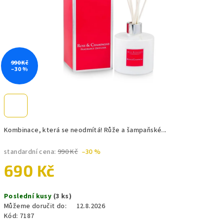
990 Kč
–30 %
Kombinace, která se neodmítá! Růže a šampaňské...
standardní cena:
990 Kč
–30 %
690 Kč
Měrná
Poslední kusy
(3 ks)
cena:
Můžeme doručit do:
12.8.2026
Kód:
7187