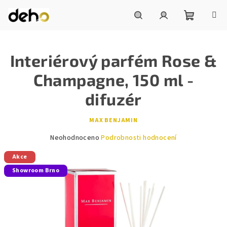
Přejít
na
obsah
Nákupní
Hledat
Přihlášení
Interiérový parfém Rose &
košík
Champagne, 150 ml -
difuzér
MAX BENJAMIN
Průměrné
Neohodnoceno
Podrobnosti hodnocení
hodnocení
Akce
produktu
je
Showroom Brno
0,0
z
5
hvězdiček.