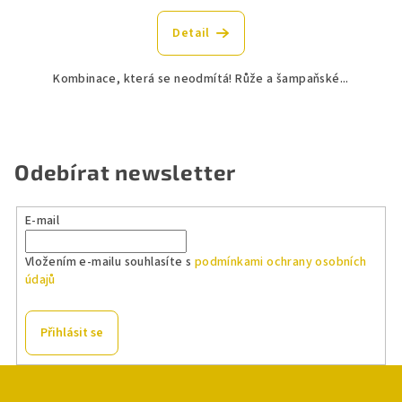
Detail
Kombinace, která se neodmítá! Růže a šampaňské...
Odebírat newsletter
E-mail
Vložením e-mailu souhlasíte s
podmínkami ochrany osobních
údajů
Přihlásit se
Z
á